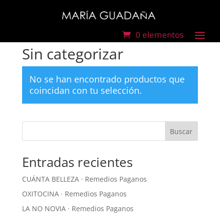
0 elementos
Inicio
/ Sin categorizar
Sin categorizar
No se han encontrado productos que
coincidan con tu selección.
Buscar
Entradas recientes
CUÁNTA BELLEZA · Remedios Paganos
OXITOCINA · Remedios Paganos
LA NO NOVIA · Remedios Paganos